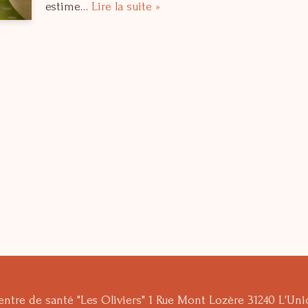
estime…
Lire la suite »
ntre de santé "Les Oliviers" 1 Rue Mont Lozère 31240 L'Un